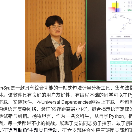
anSyn
是一款
具有综合功能的
一站式句法计量分析工具，集句法
体。
该软件具有良好的用户友好性，
有编程基础的同学可以在
P
下载、安装软件。在
Universal Dependencies
网站上下载一些树
构建语言复杂网络，验证“依存距离最小化”，拟合揭示语言定律
地试错与纠错。杨牧坦言，作为一名文科生，从自学
Python
，
面，每一步都是不小的挑战。
展现了党员同志勇于探索、敢于创
次
“研途互助角”主题党日活动
，研六支部联合外应三班团支部和