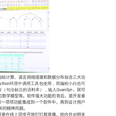
指标计算、语言网络搭建和数据分布拟合三大功
ython
环境中调用工具包使用，而编程小白也可
库（句法标注的语料库），输入
QuanSyn
，就可
的数学模型
等
。
软件强大功能的背后，是开发者
把一项项功能集成到一个软件中，再到设计用户
新的精神风貌。
班委在线上同步开放钉钉群直播，
校内外对相关