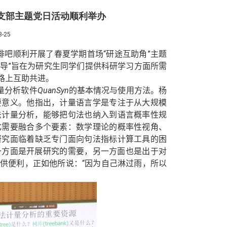
党支部主题党日活动顺利举办
-25
吧顺利开展了春夏学期首场“研途互助角”
主题
导”旨在
为
研究生同学们
提供
科研学习方面所需
路上互助共进。
量分析软件
QuanSyn
的基本情况与使用方法。
杨
要意义。
他指出
，计量语言学是专注于从大规模
法计量分析，
能够
把句法也纳入到语言概率性规
化需要
融合
多个要素：数学理论的概率性视角、
研究面临着缺乏专门面向句法指标计算工具的困
一方面是开展研究的需要，另一方面也是出于对
提供便利，正如他所说：
“因为自己淋过雨，所以