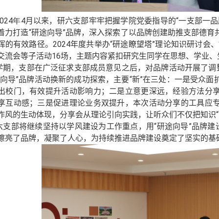
024
年
4
月以来，研六支部牢牢把握学院党委指导的“一支部
一
品
着力打造“研途向导”品牌，深入探索了以品牌创建助推支部德育
挥的有效路径。
2024
年
度
共举办“研途瞭望塔”理论知识研讨会、
交流会等子活动
16
场
，
主题内容紧扣研究生同学在思想、学业、
学期，支部在广泛征求支部成员意见之后，对品牌活动开展了调整
途向导”品牌活动换新的成功探索，主要“新”在三处
：
一是受众面
出校门，有效提升活动影响力；二是立意更深远，经验方法分
享互动感；三是促进理论业务双提升，本次活动分享的工具应
作风的生动体现，分享会从理论引向实践，
让
听众
们
不仅把知识
六支部将
继续
坚持以学风建设为工作重点，用“研途向导”品牌建
擦亮了品牌，凝聚了人心，为持续推进品牌建设奠定了坚实的基