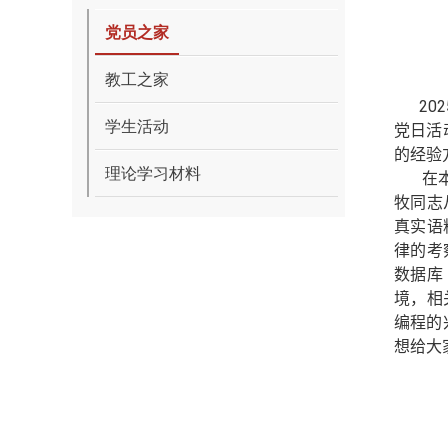
党员之家
教工之家
202
学生活动
党日
活
的经验
理论学习材料
在
牧
同志
真实语
律的考
数据库
境，相
编程的
想给大