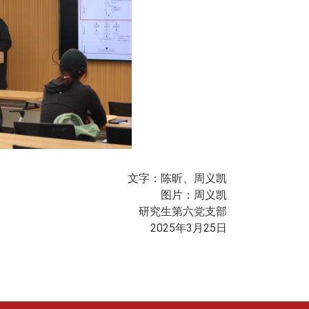
文字：陈昕、周义凯
图片：周义凯
研究生第六党支部
2025
年
3
月
25
日