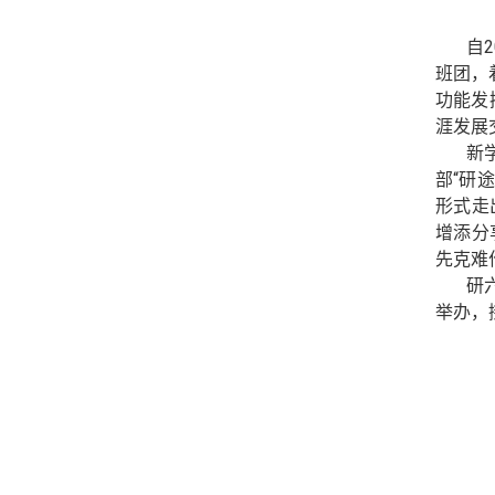
自
2
班团，
功能发
涯发展
新
部“研
形式走
增添分
先克难
研
举办，