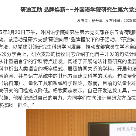
研途互助 品牌焕新——外国语学院研究生第六
发布者：杨丹旎
发布时间：2025-03
5
年
3
月
20
日下午，外国语学院研究生第六党支部在东五青荷咖啡
动。该活动是研六支部“研途向导”品牌框架下的子活动。“研途向
方法
，
以党建引领研究生科研学习发展，推动支部党员在学术道
本次分享会上，研六支部的杨牧同志介绍了他自主开发的句法计
从计量语言学的学科特点出发，阐述了开展句法计量研究的重
料中析出人类语言的概率模式、层级协同关系的学科。开展句
察范围，并与语言系统中的其他方面建立科学的联系。句法量
（语料库）、量化工具和系统科学理论。
然而，目前句法量化
关研究的门槛难以降低。杨牧同志表示，自己开发这款工具，
兴趣，他希望通过自己的努力，为同学们在句法计量研究方面
家撑起一把伞。”