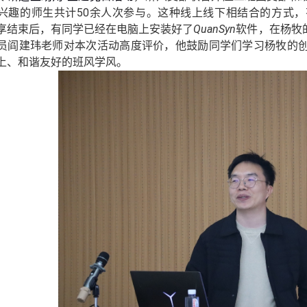
兴趣的师生
共计
50
余人次参与
。
这种线上线下相结合的方式，
享结束后，有同学已经在电脑上安装好了
QuanSyn
软件，在杨牧
员阎建玮老师对本次活动高度评价，他鼓励同学们学习杨牧的
上、和谐友好的班风学风。