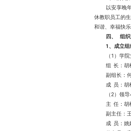
以安享晚
休教职员工的生
和谐、幸福快乐
四、
组织
1
、成立组
（
1
）学院
组
长：胡
副组长：
成
员：胡
（
2
）领导
主
任：胡
副主任：
成
员：姚