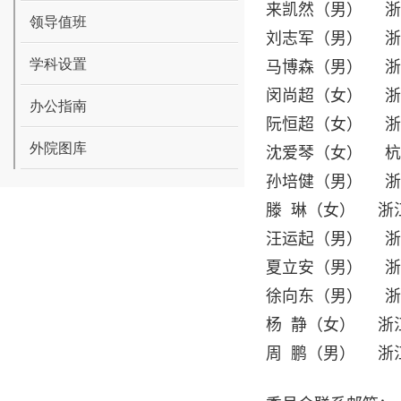
来凯然（男） 浙
领导值班
刘志军（男）
学科设置
马博森（男） 
闵尚超（女） 
办公指南
阮恒超（女） 浙
外院图库
沈爱琴（女） 杭
孙培健（男） 
滕 琳（女） 
汪运起（男） 
夏立安（男） 浙
徐向东（男） 浙
杨 静（女） 
周 鹏（男） 浙