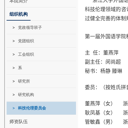
浙江大学外国语
本院简介
科技伦理领域的咨
组织机构
过健全完善的体制
党政领导班子
第一届外国语学院
党团组织
主 任：董燕萍
工会组织
副主任：闵尚超
系
秘书：杨静 滕琳
研究所
委员：（按姓氏拼
研究机构
董燕萍（女） 
科技伦理委员会
耿凤基（女） 浙
师资队伍
管敏鑫（男） 浙