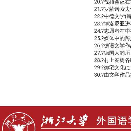
20.
?视频会议
21.
?罗蒙诺索
22.
?中德文学
(
23.
?博洛尼亚
24.
?志愿者在
25.
?媒体中的
26.
?德语文学
27.
?德国人的
28.
?村上春树
29.
?御宅文化に
30.
?由文学作品