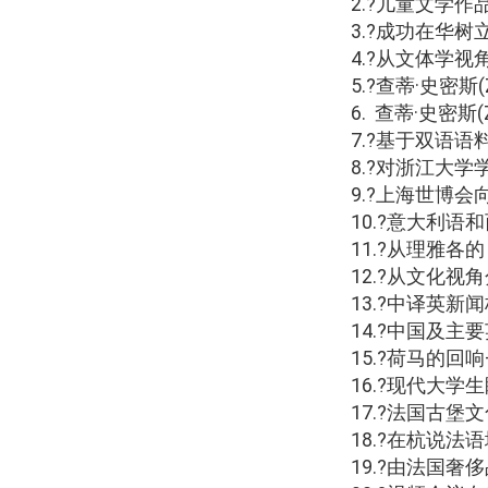
2.
?儿童文学作
3.
?成功在华树
4.
?从文体学视
5.
?查蒂·史密斯
(
6.
查蒂·史密斯
(
7.
?基于双语语
8.
?对浙江大学
9.
?上海世博会
10.
?意大利语
11.
?从理雅各
12.
?从文化视
13.
?中译英新
14.
?中国及主
15.
?荷马的回响
16.
?现代大学
17.
?法国古堡
18.
?在杭说法
19.
?由法国奢