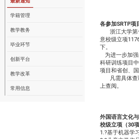
最新通知
学籍管理
各参加
SRTP
项
教学教务
浙江大学第
意校级立项
117
毕业环节
下。
为进一步加强
创新平台
科研训练项目中
项目和省创、国
教学改革
凡需具体查
上查阅。
常用信息
外国语言文化与
校级立项（
30
1.
?基于机器学