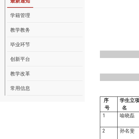
最新通知
学籍管理
教学教务
毕业环节
创新平台
教学改革
常用信息
序
学生立
号
名
1
喻晓磊
2
孙名斐