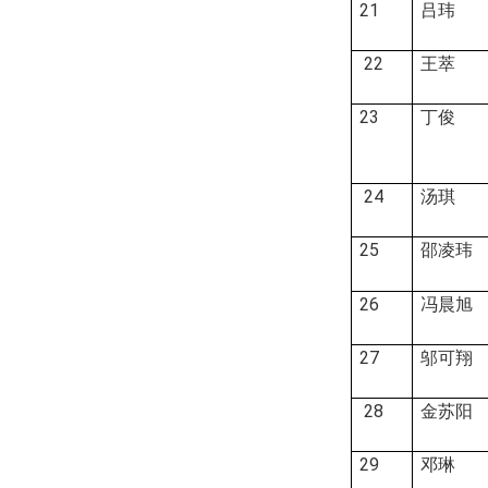
21
吕玮
22
王萃
23
丁俊
24
汤琪
25
邵凌玮
26
冯晨旭
27
邬可翔
28
金苏阳
29
邓琳