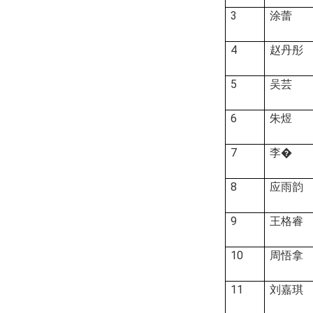
3
涂蕾
4
赵丹彤
5
吴芸
6
朱煜
7
李�
8
应雨韵
9
王格睿
10
周悟拿
11
刘嘉琪