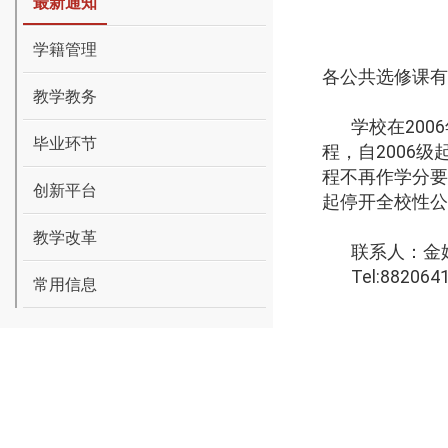
最新通知
学籍管理
各公共选修课有
教学教务
学校在
2006
毕业环节
程，自
2006
级
程不再作学分要
创新平台
起停开全校性公
教学改革
联系人：金
Tel:882064
常用信息