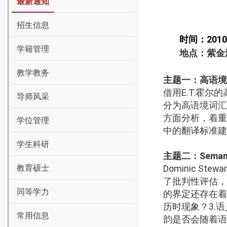
最新通知
招生信息
时间：
201
学籍管理
地点：紫金
教学教务
主题一：
高语境
借用
E.T.
霍尔的
导师风采
分为高语境词汇
方面分析，着重
学位管理
中的翻译标准建
学生科研
主题二：
Semant
教育硕士
Dominic Stewa
了批判性评估，
同等学力
的界定还存在着
历时现象？
3.
语
常用信息
韵是否会随着语