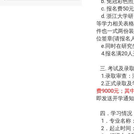
b.
免冠彩色照
c.
报名费
50
元
d.
浙江大学研
等学力相关表格
件也一式两份装
位签章
(
请报名
e.
同时在研究
4.
报名满
20
人
三
.
考试及录
1.
录取审查：
2.
正式录取及
费
9000
元；其
即发送开学通知
四．学习情况
1
．专业名称
2
．起止时间