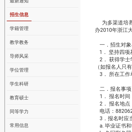
最新通知
招生信息
为多渠道培
学籍管理
办
2010
年浙江
教学教务
一．招生对象
1
．
坚持四项
导师风采
2
．
获得学士
（如报名人只有
学位管理
3
．
所在工作
学生科研
二．报名事项
1
．
报名时间
教育硕士
2
．
报名地点
电话：
88206
同等学力
3
．报名时应
常用信息
a.
毕业证书和