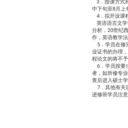
3
．授课方式
中下旬至
8
月上
4
．拟开设课
英语语言文学
分析，
20
世纪
作，英语教学法
5
．学员在修
业证书的办理，
程论文的将不予
6
．学员按要
者，如所修专业
查后进入硕士学
7
．其他有关
进修班学员注意