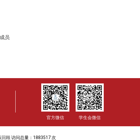
成员
官方微信
学生会微信
版回顾
访问总量：
1883517
次