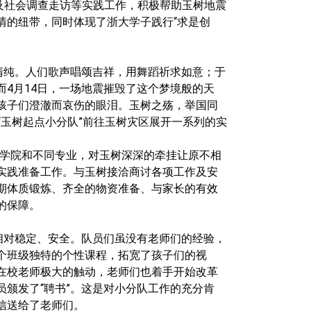
及社会调查走访等实践工作，积极帮助玉树地震
情的纽带，同时体现了浙大学子践行“求是创
清纯。人们歌声唱颂吉祥，用舞蹈祈求如意；于
而
4
月
14
日
，一场地震摧毁了这个梦境般的天
孩子们澄澈而哀伤的眼泪。玉树之殇，举国同
“玉树起点小分队”前往玉树灾区展开一系列的实
学院和不同专业，对玉树深深的牵挂让原不相
实践准备工作。与玉树接洽商讨各项工作及安
期体质锻炼、齐全的物资准备、与家长的有效
的保障。
相对稳定、安全。队员们虽没有老师们的经验，
个班级独特的个性课程，拓宽了孩子们的视
在校老师极大的触动，老师们也着手开始改革
颁发了“聘书”。这是对小分队工作的充分肯
信送给了老师们。