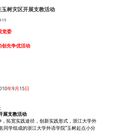
在玉树灾区开展支教活动
-15
院党委
的创先争优活动
010
年
9
月
15
日
天
开展支教活动
神，拓宽实践途径，创新实践形式，浙江大学外
名同学组成的浙江大学外语学院“玉树起点小分