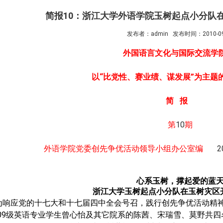
简报10：浙江大学外语学院玉树起点小分队
发布者：admin
发布时间：2010-09
外国语言文化与国际交流学
以“比党性、赛业绩、谋发展”为主题
简
报
第
10
期
外语学院党委创先争优活动领导小组办公室编
2
心系玉树，撑起爱的蓝
浙江大学玉树起点小分队在玉树灾区
为响应党的十七大和十七届四中全会号召，践行创先争优活动精
09
级英语专业学生曾心怡及其它院系的陈茜、宋瑞雪、莫野共四