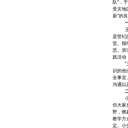
队”，于
受灾地
新”的
是世纪
堂。报
悲。浙
践活动
识的他
全事宜
沟通以
但大家
野，燃
教学方
定。小