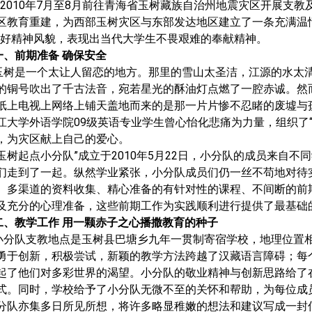
2010
年
7
月至
8
月前往青海省玉树藏族自治州地震灾区开展支教
区教育重建，为西部玉树灾区与东部发达地区建立了一条充满温
良好精神风貌，表现出当代大学生不畏艰难的奉献精神。
一、前期准备 确保安全
玉树是一个太让人留恋的地方。那里的雪山太圣洁，江源的水太
的铜号吹出了千古法音，宛若星光的酥油灯点燃了一腔赤诚。然
纸上电视上网络上铺天盖地而来的是那一片片惨不忍睹的废墟与
江大学外语学院
09
级英语专业学生曾心怡化悲痛为力量，组织了
，为灾区献上自己的爱心。
“玉树起点小分队”成立于
2010
年
5
月
22
日
，小分队的成员来自不同
们走到了一起。纵然学业紧张，小分队成员们仍一丝不苟地对待
、多渠道的资料收集、精心准备的有针对性的课程、不间断的前
及充分的心理准备，这些前期工作为实践顺利进行提供了最基础
二、教学工作 用一颗赤子之心播撒教育的种子
小分队支教地点是玉树县巴塘乡九年一贯制寄宿学校，地理位置
勇于创新，积极尝试，新颖的教学方法跨越了汉藏语言障碍；每
起了他们对多彩世界的渴望。小分队的敬业精神与创新思路给了
式。同时，学校给予了小分队无微不至的关怀和帮助，为每位成员
分队亦集多日所见所想，将许多略显稚嫩的想法和建议写成一封