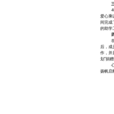
4
爱心乘
间完成
的助学
后，成
作，并
划“捐
扬帆启