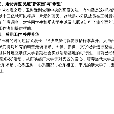
三、走访调查 见证“新家园”与“希望”
•
14
地震之后，玉树受到党和中央的高度关注。有句话是这样说
以十三亿就可以撑起一片爱的蓝天。这就是小分队成员在玉树最
了问卷调查，对特困学生和受灾学生以及志愿者进行了较全面的
工作者们提供帮助。
四、后期工作 整理升华
在玉树的时间短暂又漫长，很快成员们就要收拾行李离开。人虽
员们将对所有的调查走访结果、图像、影像、文字记录进行整理
且探讨建立浙江大学暑期社会实践活动基地的可行性。目前已经
赠暖冬衣”活动，从而唤起广大学子对灾区的爱心，培养当代大学
心系求是，心系玉树，心系西部，心系祖国。平凡的浙大学子，
航。