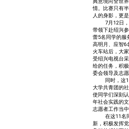
典意境向全世界
情。比赛只有半
人的身影，更是
7
月
12
日
带领下赴绍兴参
蕾
5
名同学的服
高明月、应智
6
火车站后，大家
受绍兴电视台采
给的任务，积极
委会领导及志愿
同时，这
1
大学共青团的社
使同学们深刻认
年社会实践的文
志愿者工作当中
在这
11
名
新，积极发挥党