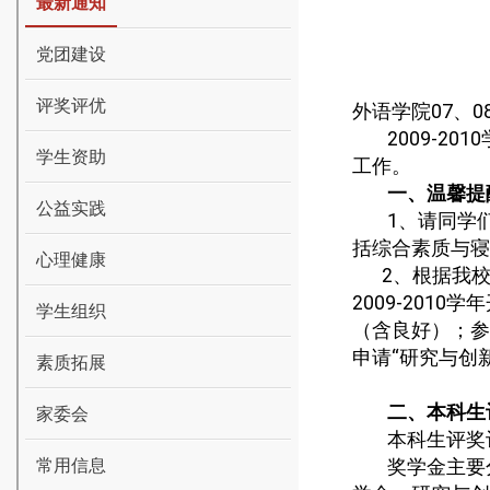
最新通知
党团建设
评奖评优
外语学院
07
、
0
2009-2010
学生资助
工作。
一、温馨提
公益实践
1
、请同学
括综合素质与寝
心理健康
2
、根据我
2009-2010
学年
学生组织
（含良好）
；参
申请“研究与创
素质拓展
二、本科生
家委会
本科生评奖
常用信息
奖学金主要