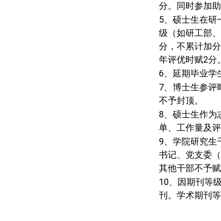
分。同时参加助
5
、硕士生在研
级（如研工部、
分，不累计加分
年评优时赋
2
分
6
、延期毕业学
7
、博士生参评
不予封顶。
8
、硕士生作为
单、工作量及评
9
、学院研究生
书记、党支委（
其他干部不予赋
10
、因期刊等
刊。学术期刊等