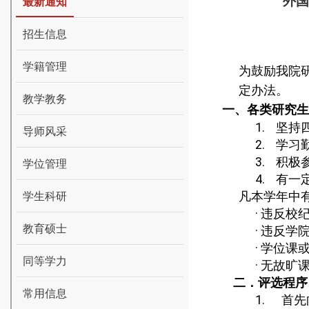
外国
最新通知
招生信息
学籍管理
为鼓励我院
定办法。
教学教务
一、各类研究生
1.
坚持
导师风采
2.
学习
3.
积极
学位管理
4.
有一
凡本学年中
学生科研
·
违反校
教育硕士
·
违反学
·
学位课
同等学力
·
无故旷
二．评选程序
常用信息
1.
首先