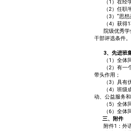
（
1
）在经
（
2
）任职
（
3
）“思想
（
4
）获得
1
院级优秀学
干部评选条件。
3
、先进班
（
1
）全体
（
2
）有一
带头作用；
（
3
）具有
（
4
）班级
动、公益服务和
（
5
）全体
（
6
）全体
三、附件
附件
1
：外