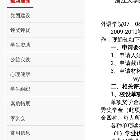
浙江大学
最新通知
党团建设
外语学院
07
、
0
评奖评优
2009-2010
作，现通知如下
学生资助
一、申请要
1
、申请人
公益实践
2
、申请截
3
、申请材
心理健康
wy
二、相关评
学生组织
1
、校设单
单项奖学金
素质拓展
秀奖学金（此项
金四种。每人所
家委会
各种单项奖
常用信息
（
1
）学业