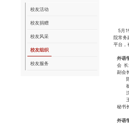
校友活动
校友捐赠
5月1
校友风采
院常务
平台，
校友组织
外语学
校友服务
会 长
副会长
陈 虹
杨旭
沈维
王卫
秘书长
外语学