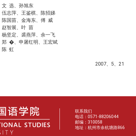
文 选、孙旭东
伍志萍、王鉴棋、陈招娣
陈国苗、金海东、傅 威
赵智展、叶 苗
杨坚定、裘燕萍、余一飞
郑 �、申屠红明、王宏斌
陈 虹
2007、5、21
联系我们
电话：0571-88206044
邮编：310058
地址：杭州市余杭塘路866