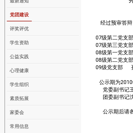
最新通知
党团建设
经过预审答辩
评奖评优
07
级第二党支
学生资助
07
级第三党支
08
级第一党支
公益实践
08
级第二党支
09
级党支部
心理健康
公示期为
2010
学生组织
党委副书记
团委副书记
素质拓展
公示期后请
家委会
常用信息