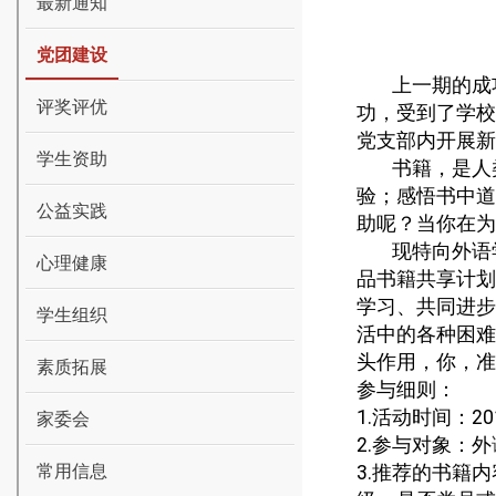
最新通知
党团建设
上一期的
成
评奖评优
功，受到了学校
党支部内开展新
学生资助
书籍，是人
验；感悟书中道
公益实践
助呢？当你在为
现特向外语
心理健康
品书籍共享计划
学习、共同进步
学生组织
活中的各种困难
头作用，你，准
素质拓展
参与细则：
1.
活动时间：
20
家委会
2.
参与对象：外
常用信息
3.
推荐的书籍内