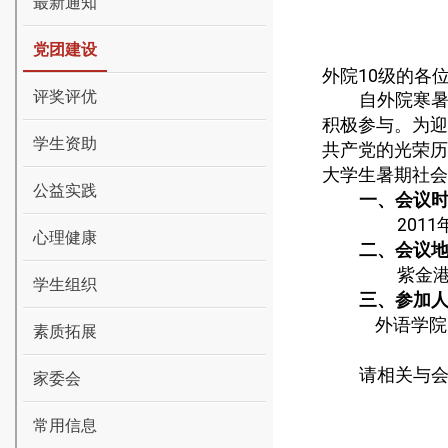
最新通知
党团建设
外院
10
级的各
评奖评优
自外院寒
积极参与。
为迎
学生资助
共产党的光荣历
大学生暑期社会
公益实践
一、会议
2011
心理健康
二、会议
紫金
学生组织
三、参加
外语学院
素质拓展
请相关与
家委会
常用信息