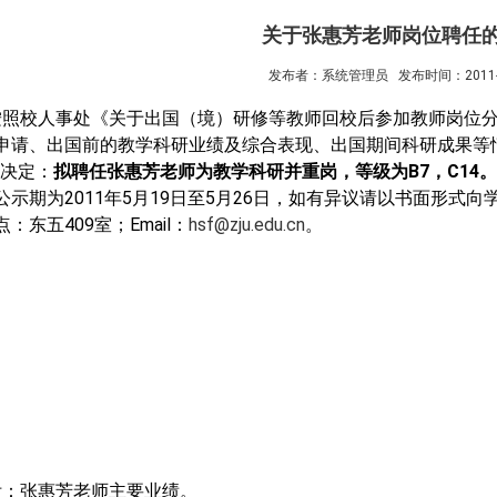
关于张惠芳老师岗位聘任
发布者：系统管理员
发布时间：2011-0
按照校人事处《关于出国（境）研修等教师回校后参加教师岗位
申请、出国前的教学科研业绩及综合表现、出国期间科研成果等
决定：
拟聘任张惠芳老师为教学科研并重岗，等级为
B7
，
C14
。
公示期为
2011
年
5
月
19
日至
5
月
26
日，如有异议请以书面形式向
点：东五
409
室；
Email
：
hsf@zju.edu.cn
。
附：张惠芳老师主要业绩。