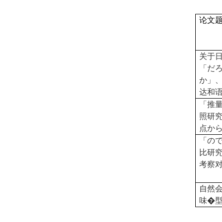
论文
关
于
「だ
か」
达和
「推
照研
点か
「の
比研
考察
自然
味�