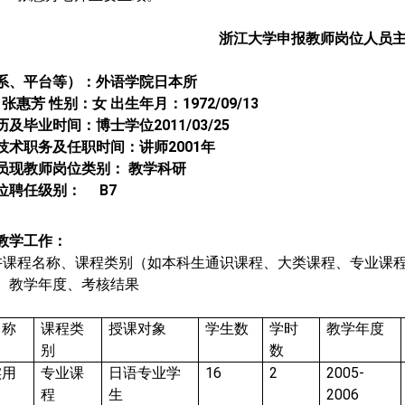
浙江大学申报教师岗位人员
系、平台等）：外语学院日本所
：张惠芳
性别：女
出生年月：
1972/09/13
历及毕业时间：博士学位
2011/03/25
技术职务及任职时间：讲师
2001
年
员现教师岗位类别：
教学科研
位聘任级别：
B7
教学工作：
讲课程名称、课程类别
（
如本科生通识课程、大类课程、专业课
、教学年度、考核结果
名称
课程类
授课对象
学生数
学时
教学年度
别
数
实用
专业课
日语专业学
16
2
2005-
程
生
2006