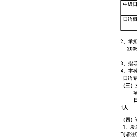
中级
日语
2
、承
200
3
、指
4
、本
日语
（三）
1
人
（四）
1
、发
刊请注