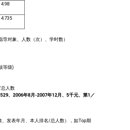
4.98
4.735
指导对象、人数（次）、学时数
）
核等级
)
/
总人数
1529
、
2006
年
8
月
-2007
年
12
月、
5
千元、第
1
／
数、发表年月、本人排名
/
总人数），如
Top
期