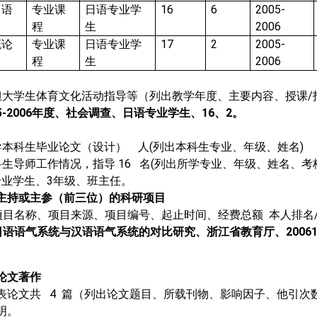
日语
专业课
日语专业学
16
6
2005-
程
生
2006
概论
专业课
日语专业学
17
2
2005-
程
生
2006
担大学生体育文化活动指导等（列出
教学年度、主要内容、授课
/
5-2006
年度、社会调查、日语专业学生、
16
、
2
。
导本科生毕业论文（设计）
人
(
列出本科生专业、年级、姓名
)
科生导师工作情况，指导
16
名
(
列出所学专业、年级、姓名、考
专业学生、
3
年级、班主任。
主持或主参（前三位）的科研项目
项目名称、项目来源、项目编号、起止时间、经费总额
本人排名
日语语气系统与汉语语气系统的对比研究、浙江省教育厅、
2006
论文著作
表论文共
4
篇（列出
论文题目、所载刊物、影响因子、他引次
明
。