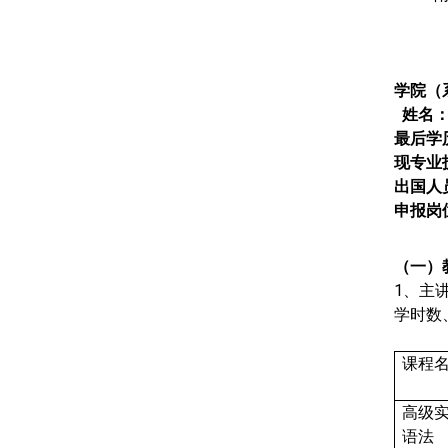
学院（
姓名
最后学
现专业
出国人
申报岗
（一）
1
、主
学时数
课程
高级
语法