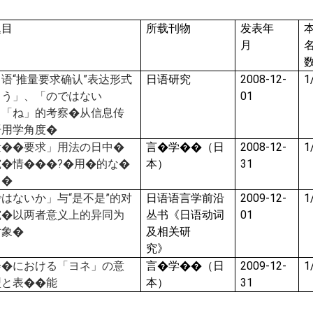
题目
所载刊物
发表年
月
日
语
“
推量要求确
认
”
表达形式
日
语
研究
2008-12-
ろう」、「のではない
01
、「ね」的考察
�
从信息
传
语
用学角度
�
量��要求」用法の日中�
言�学��
（日
2008-12-
究
�
情���?�用�的な�
本）
31
ら
�
ではないか」与
“
是不是
”
的
对
日语语言学前沿
2009-12-
究
�
以两者意
义
上的异同
为
丛书《日语动词
01
对
象
�
及相关研
究》
会�における「ヨネ」の意
言�学��
（日
200
9
-12-
型と表��能
本）
31