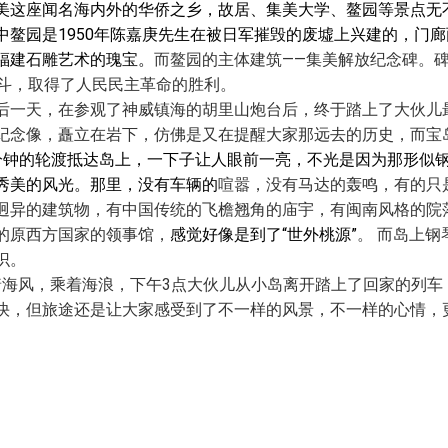
美这座闻名海内外的华侨之乡，故居、集美大学、鳌园等景点无
中鳌园是
1950
年陈嘉庚先生在被日军摧毁的废墟上兴建的，门廊
福建石雕艺术的瑰宝。
而鳌园的主体建筑
——
集美解放纪念碑。
斗，取得了人民民主革命的胜利。
后一天，在参观了神威镇海的胡里山炮台后，终于踏上了大伙儿
纪念像，矗立在岩下，仿佛是又在提醒大家那远去的历史，而宝
分钟的轮渡抵达岛上，一下子让人眼前一亮，不光是因为那形似
秀美的风光。那里，没有车辆的
喧嚣，没有马达的轰鸣，有的只
迥异的建筑物，有中国传统的飞檐翘角的庙宇，有闽南风格的院
的原西方国家的领事馆，
感觉好像是到了“世外桃源”
。 而岛上
识。
着海风，乘着海浪，下午
3
点大伙儿从小岛离开踏上了回家的列车
快，但旅途还是让大家感受到了不一样的风景，不一样的心情，