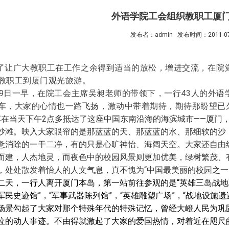
外语学院工会组织教职工厦
发布者：admin
发布时间：2011-07
了让广大教职工在工作之余得到适当的放松，增进交流，在院
教职工到厦门观光旅游。
9
日
一早，在院工会主席吴昶老师的带领下，一行
43
人的外语
车，大家的心情也一路飞扬，激动中带着期待，期待那盼望已
车在当天下午
2
点多抵达了这座中国东南沿海的海滨城市——厦门
沙滩。映入大家眼帘的是那蓝蓝的天、那蓝蓝的水、那细软的沙
惫消除的一干二净，有的只是心旷神怡、海阔天空。大家还自由
而建，人杰地灵，而夜色中的校园风景则更加优美，绿树繁茂、
，处处散发着怡人的人文气息，真不愧为
“
中国最美丽的校园之一
二天，一行人离开厦门本岛，第一站前往参观的是“英雄三岛战地
军民史迹馆
”
，
“
军事武器陈列馆
”
，
“
英雄雕塑广场
”
，
“
战地设施遗
场景勾起了大家对那个特殊年代的特殊记忆，曾经大嶝人民为巩
泣的动人事迹。不由得就激起了大家的爱国热情，对着近在咫尺