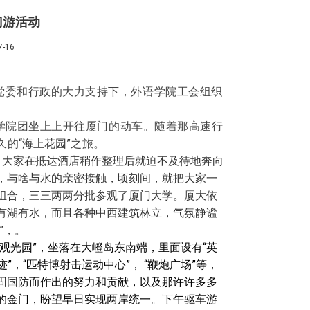
门游活动
-16
党委和行政的大力支持下，外语学院工会组织
学院团坐上上开往厦门的动车。随着那高速行
久的
“
海上花园
”
之旅。
，大家在抵达酒店稍作整理后就迫不及待地奔向
，与啥与水的亲密接触，顷刻间，就把大家一
组合，三三两两分批参观了厦门大学。厦大依
有湖有水，而且各种中西建筑林立，气氛静谧
”
，。
观光园”，坐落在大嶝岛东南端，里面设有
“
英
迹
”
，
“
匹特博射击运动中心
”
，
“
鞭炮广场
”
等，
固国防而作出的努力和贡献，以及那许许多多
的金门，盼望早日实现两岸统一。下午驱车游