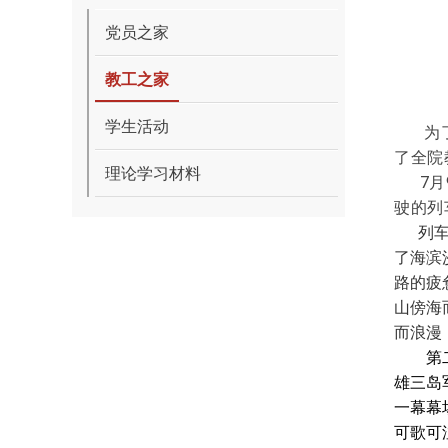
党员之家
教工之家
学生活动
为
了全院
理论学习材料
7
月
驶的列
列
了海滨
路的疲
山傍海
而浪漫
第
雄三岛
一幕幕
可歌可