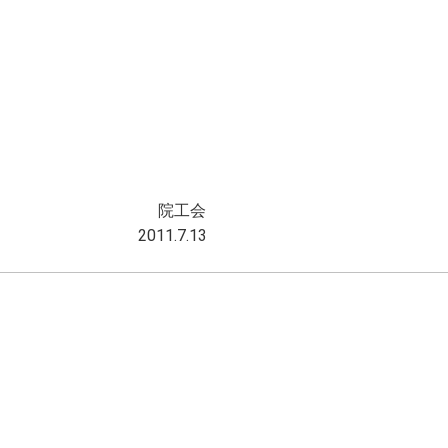
院工会
011.7.13