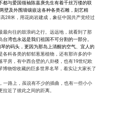
不都与爱国领袖陈嘉庚先生有着千丝万缕的联
两壁及外围墙镶嵌这各种各类石雕，刻艺精
碑高
28
米，用花岗岩建成，象征中国共产党经过
最最向往的鼓浪屿之行。远远地，就看到了那
岛
台湾也永远是我们祖国不可分割的一部分。
钢琴的码头，更因为那岛上清醒的空气、宜人的
是各科各类的郁郁葱葱植物，还有那许多的中
落平房，有中西合壁的八卦楼，也有
19
世纪欧
钢琴博物馆收藏的巨多世界名琴，着实让大家长了
，一路上，虽说有不少的插曲，也有一些小小
更拉近了彼此之间的距离。