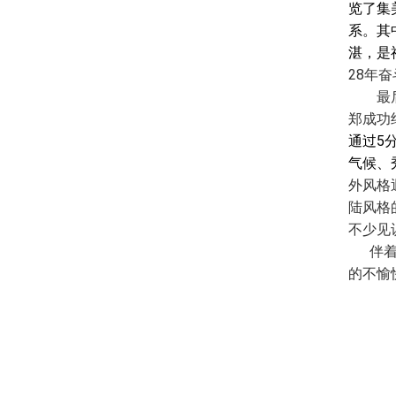
览了集
系。其
湛，是
28
年奋
最
郑成功
通过
5
气候、
外风格
陆风格
不少见
伴
的不愉