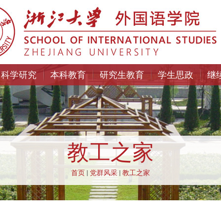
科学研究
本科教育
研究生教育
学生思政
继
教工之家
首页
党群风采
教工之家