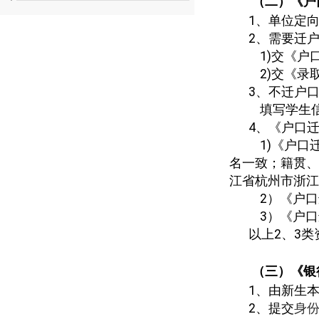
（二）《户
1
、单位定
2
、需要迁
1)
交《户
2)
交《录
3
、不迁户
填写学生
4
、《户口
1)
《户口
名一致；籍贯、出
江省杭州市浙江
2
）《户口
3
）《户口
以上
2
、
3
类
（三）《银
1
、由新生
2
、提交
身