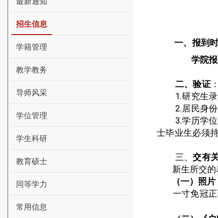
最新通知
招生信息
一、报到
学籍管理
学院报
教学教务
二、验证
导师风采
1.
研究生录
2.
居民身份
学位管理
3.
学历学位
士毕业生必须
学生科研
三、
交有
教育硕士
新生所交的
（一）照片
同等学力
一寸免冠正
常用信息