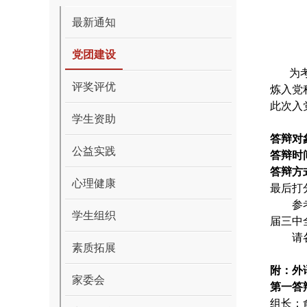
最新通知
党团建设
为
评奖评优
炼入党
此次入
学生资助
答辩对
公益实践
答辩时
答辩方
心理健康
最后打
参
学生组织
届三中
请
素质拓展
附：外
家委会
第一答
组长：