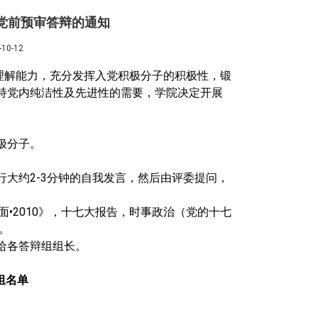
入党前预审答辩的通知
0-12
理解能力，充分发挥入党积极分子的积极性，锻
持党内纯洁性及先进性的需要，学院决定开展
极分子。
行大约
2-3
分钟的自我发言，然后由评委提问，
面
•2010
》，十七大报告，时事政治（党的十七
。
给各答辩组组长。
组名单