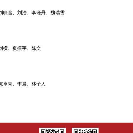
刘映含、刘浩、李瑾丹、魏瑞雪
刘横、夏振宇、陈文
陈卓青、李晨、林子人