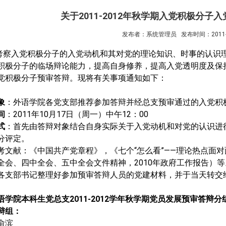
关于2011-2012年秋学期入党积极分子
发布者：系统管理员
发布时间：2011-1
考察入党积极分子的入党动机和其对党的理论知识、时事的认识
积极分子的临场辩论能力，提高自身修养，提高入党透明度及保
党积极分子预审答辩。现将有关事项通知如下：
象
：外语学院各党支部推荐参加答辩并经总支预审通过的入党积
间
：
2011
年
10
月
17
日（周一）中午
12
：
00
式
：首先由答辩对象结合自身实际关于入党动机和对党的认识进
分评定。
考文献：
《中国共产党章程》，《七个
“
怎么看
”——
理论热点面对
全会、四中全会、五中全会文件精神，
2010
年政府工作报告）等
各支部书记整理好参加预审答辩人员的党建材料，并于当天转交
语学院本科生党总支
2011-2012
学年秋学期党员发展预审答辩分
辩组：
俞滨