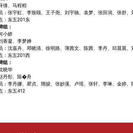
薛倩、马程程
员：张宇虹、李致颐、王子尧、刘宇驰、袁梦、张田润、张舒、
点：东五
201
东
辩组：
何小娇
刘香凝、李梦婵
员：沈嘉卉、邓晓清、徐明路、薄茜文、陈茜、李丹、邱晨晨、
点：东五
201
西
辩组：
沈晓华
赵丹彤、陈�舟
员：李丹娜、瞿贞、隋骏、张妙溪、卢瑶、张轩、李琳、金婷、
点：东五
412