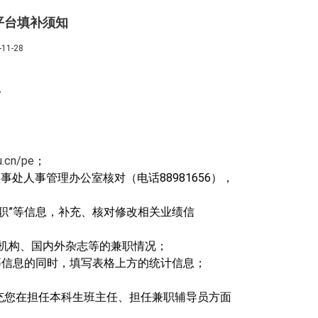
平台填补须知
1-28
台
du.cn/pe
；
人事处人事管理办公室核对（电话
88981656
），
术兼职”等信息，补充、核对修改相关业绩信
术机构、国内外杂志等的兼职情况；
等信息的同时，填写表格上方的统计信息；
充您在担任本科生班主任、担任兼职辅导员方面