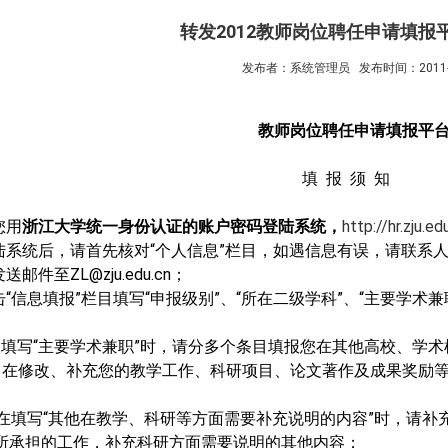
转发2012教师岗位聘任申请填报
发布者：系统管理员
发布时间：2011-1
教师岗位聘任申请填报平
填
报
须
知
您用
浙江大学统一身份认证的账户密码登陆系统，
http://hr.zju.e
陆系统后，请首先核对“个人信息”栏目，如遇信息有误，请联系
发送邮件至
ZL@zju.edu.cn
；
击“信息填报”栏目填写“申报级别”、“所在二级学科”、“主要学
；
．填写“主要学术兼职”时，请分多个条目填报您在其他高校、学
．在修改、补充您的教学工作、科研项目、论文著作及成果奖励
在填写“其他在教学、科研等方面需要补充说明的内容”时，请补
所承担的工作，补充科研方面需要说明的其他内容；