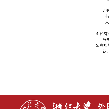
3.4
书
人
4.
如有
务书
5.
在您
认