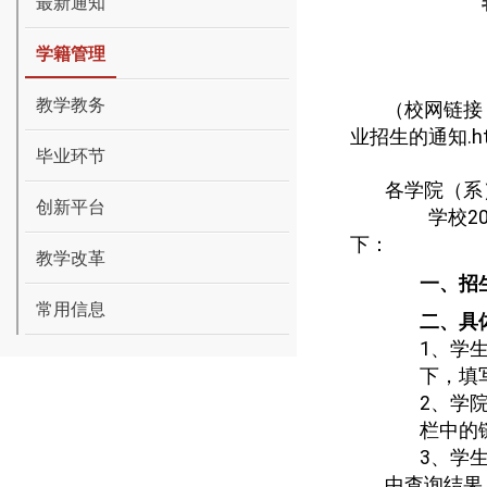
最新通知
学籍管理
教学教务
（校网链接
业招生的通知.ht
毕业环节
各学院（系
创新平台
学校
2
下：
教学改革
一、招
常用信息
二、具
1
、学
下，填
2
、学
栏中的
3
、学
中查询结果