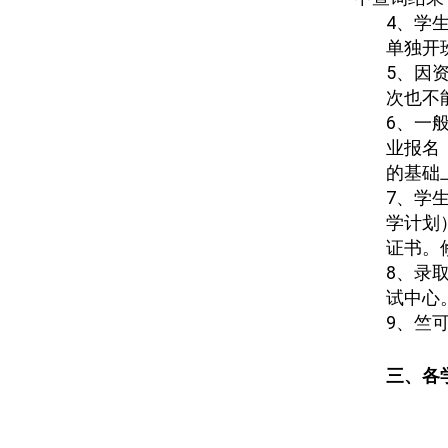
4
、学
单独开
5
、因
次也不
6
、一
业报名
的基础
7
、学
学计划
证书。
8
、录
试中心
9
、
竺
三、各