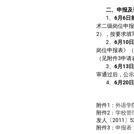
二、申报及
1
、
6
月
6
日
术二级岗位申报
2
），按要求填
2
、
6
月
10
日
岗位申报表》（
（
见附件3申请
3
、
6
月
13
日
审通过后，公示
4
、
6
月
20
日
附件
1
：
外语学
附件
2
：
学校管
发人〔
2011
〕
5
附件
3
：
申报表