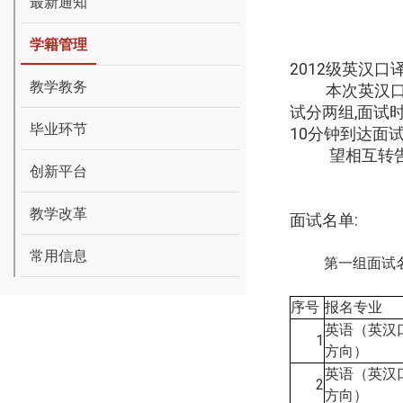
最新通知
学籍管理
2012级英汉口
教学教务
本次英汉口译辅
试分两组,面试时
毕业环节
10分钟到达面
望相互转告
创新平台
本
20
教学改革
面试名单:
常用信息
第一组面试
序号
报名专业
英语（英汉
1
方向）
英语（英汉
2
方向）