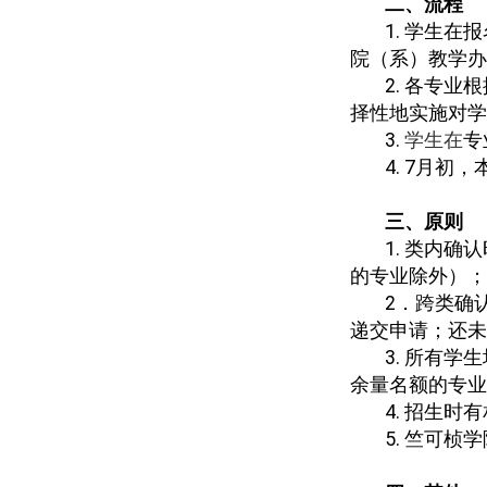
二、流程
1.
学生在报
院（系）教学办
2.
各专业根
择性地实施对学
3.
学生在
专
4. 7
月初，
三、原则
1.
类内确认
的专业除外）；
2
．跨类确
递交申请；还未
3.
所有学生
余量名额的专业
4.
招生时有
5.
竺可桢学