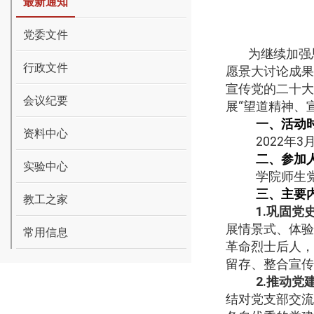
最新通知
党委文件
为继续加强
行政文件
愿景大讨论成果
宣传党的二十大
会议纪要
展“望道精神、
一、活动
资料中心
2022
年
3
二、参加
实验中心
学院师生
三、主要
教工之家
1.
巩固党
展情景式、体验
常用信息
革命烈士后人，
留存、整合宣传
2.
推动党
结对党支部交流