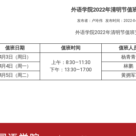
外语学院2022年清明节值
发布者：卢玲伟
发布时间：2022-04
外语学院
2022
年清明节值班
值班日期
值班时间
值班人
4
月
3
日（周日）
杨青青
上午：
8:30—11:30
4
月
4
日（周
一
）
林鹏
下午：
13:30—17
:00
4
月
5
日（周
二
）
黄拥军