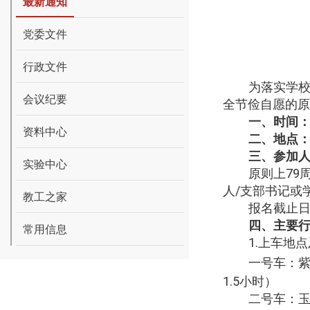
最新通知
党委文件
行政文件
为落实学校
会议纪要
全节俭自愿的原
一、时间
资料中心
二、地点
三、参加
实验中心
原则上
79
人
/
支部书记或
教工之家
报名截止
四、主要
常用信息
1.
上车地点
一号车：
1.5
小时）
二号车：