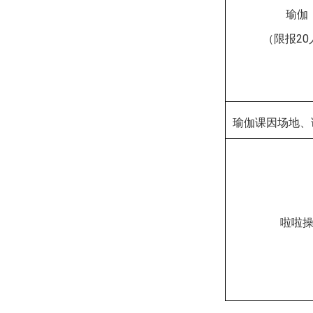
瑜伽
（限报
20
瑜伽课因场地、
啦啦