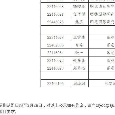
示期从即日起至
3月
28
日，对以上公示如有异议，请向
clycc@
项目要求。