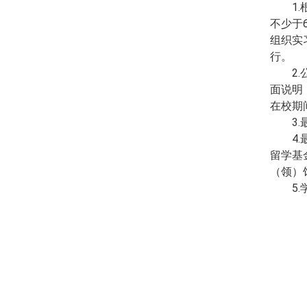
1
不少于
组织实
行。
2
面说明
在校期
3
4
留学基
（领）
5