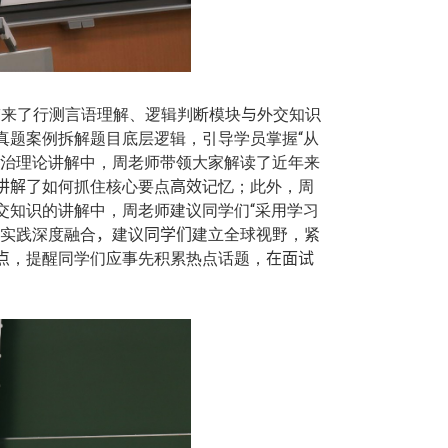
带来了行测言语理解、逻辑判断模块
与
外交知识
真题案例拆解题目底层逻辑，引导学员掌握“从
政治理论讲解中，周老师带领大家解读了近年来
讲解了
如何抓住核心要点
高效
记忆；此外，周
交知识的讲解中，周老师建议同学们“采用学习
实践深度融合
，
建议
同学们
建立全球视野，紧
点
，提醒同学们应事先积累热点话题，
在面试