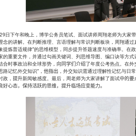
29
日下午和晚上，
博学公务员笔试、面试讲师周翔老师为大家
理念的讲解。在判断推理、言语理解与常识判断板块，周翔通过
象提炼普适规律”的思维模型，同步提升答题速度与准确率。在
家的重要文件，并通过勾画关键词、列思维导图、编口诀等方式
结合时事政治和全球形势，
向同学们介绍了
年度公考热点。在外
思路记忆外交知识”，
他指出
，外交知识需通过理解性记忆与日常
时政，
提升
新闻敏感度。最后，周老师为大家讲解了面试
中的要
良好心态，保持活跃
的
思维，
提升临场应变能力
。