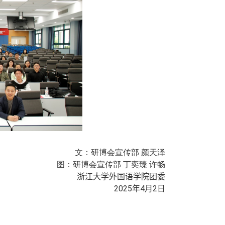
文：研博会宣传部 颜天泽
图：研博会宣传部 丁奕臻 许畅
浙江大学外国语学院团委
2025
年
4
月
2
日