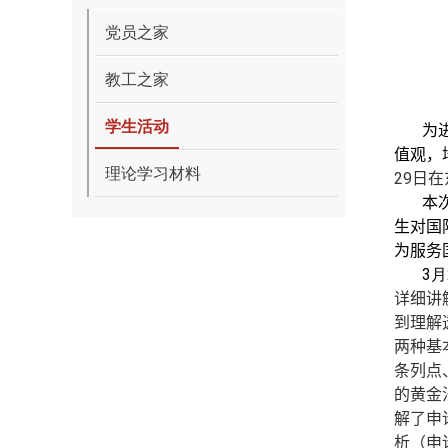
党员之家
教工之家
学生活动
为
值观，
理论学习材料
29
日
在
本
生对国
为服务
3
月
详细讲
到理解
两种基
条列点
的
黄金
解了申
析（申