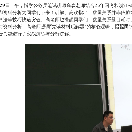
29
日上午，
博学公务员笔试讲师高欢老师
结合
25
年国考
和浙江
和资料分析为同学们带来了讲解。高欢指出，数量关系并非依赖
算法等技巧快速突破。高老师
也
提醒同学们，数量关系题目耗时
对
资料分析，高老师强调“先读材料后解题”的核心逻辑，
提醒同
合真题进行了实战演练与分析讲解。