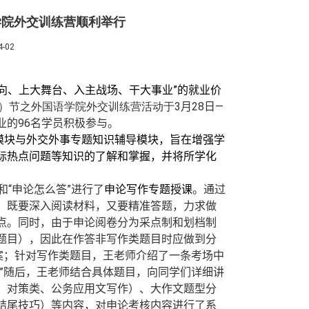
语学院外交训练营顺利举行
-02
向、上大舞台、入主战场、干大事业”的就业价
）节之外国语学院外交训练营活动于
3
月
28
日—
业
的
96
名学员积极
参与
。
模块与外交外事专题知识辅导模块，旨在增强学
际热点问题等知识的了解和掌握，
并
将所学化
和“申论怎么答”
进行了
申论写作专题
授课
。通过
，既要深入阅读材料，又要精准答题，力求做
点。
同时，
由于申论阅卷分为采点制和划档制
题目），因此在作答非写作类题目时应做到分
案；
针对写作类题目，王老师
介绍了一条考场中
”
随后，王老师结合具体题目，向同学们详细讲
、对策类、公务应用文写作）、大作文题型分
结尾技巧）等内容，对申论考核内容
进行了系