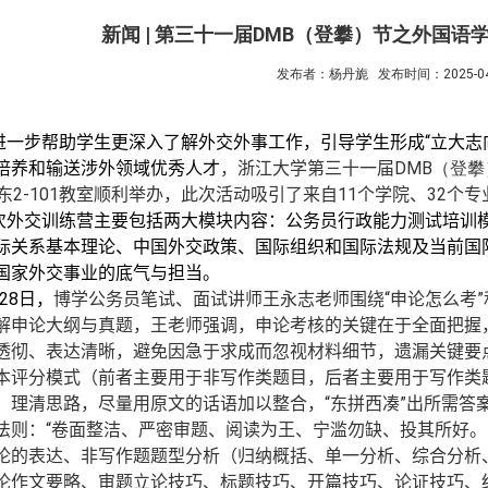
新闻 | 第三十一届DMB（登攀）节之外国
发布者：杨丹旎
发布时间：2025-04
进一步帮助学生更深入了解外交外事工作，引导学生形成“立大志
培养和输送涉外领域优秀人才
，
浙江大学
第三十一届
DMB
（登攀
东
2-101
教室顺利举办
，此次活动吸引了来自
11
个学院、
32
个专
次外交训练营主要包括两大模块内容：公务员行政能力测试培训
际关系基本理论、中国外交政策、国际组织和国际法规及当前国
国家外交事业的底气与担当。
28
日，
博学公务员笔试、面试讲师王永志老师
围绕
“申论怎么考”
解
申论大纲与真题，
王老师
强调
，申论考核的关键在于全面把握
透彻、表达清晰，避免因急于求成而忽视材料细节，遗漏关键要
本评分模式（前者主要用于非写作类题目，后者主要用于写作类
、理清思路，尽量用原文的话语加以整合，“东拼西凑”出所需答
法则：“卷面整洁、严密审题、阅读为王、宁滥勿缺、投其所好。
论的表达、非写作题题型分析（归纳概括、单一分析、综合分析
论
作文要略、审题立论技巧、标题技巧、开篇技巧、论证技巧、