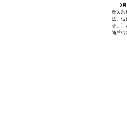
3
月
量关系
法、估
舍。
针
随后结