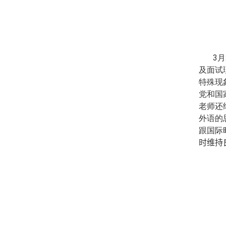
3
月
及面试
特殊现
党和国
老师还
外语的
跟国际
时
维持