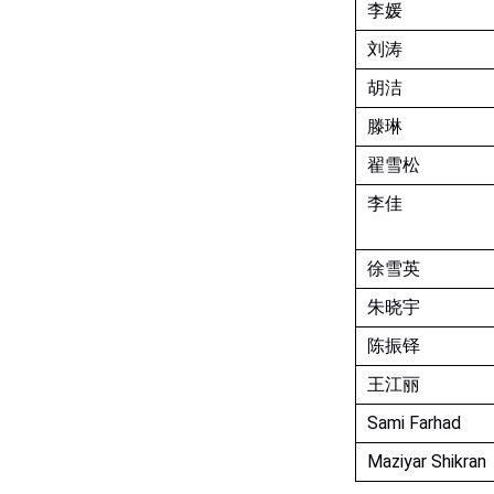
李媛
刘涛
胡洁
滕琳
翟雪松
李佳
徐雪英
朱晓宇
陈振铎
王江丽
Sami Farhad
Maziyar Shikran