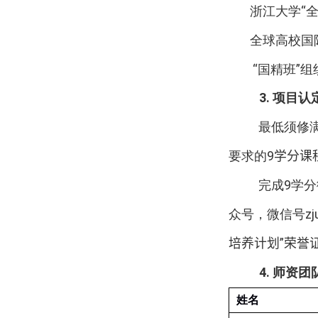
浙江大学“
全球高校国
“
国精班”
3.
项目认
最低须修
要求的
9
学分课
完成
9
学分
众号，微信号
zj
培养计划
”
荣誉
4.
师资团
姓名