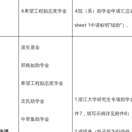
4.
希望工程励志奖学金
4
.
院（系）助学金申请汇总
sheet 1
中请标明
“续助”）。
浚生基金
郑格如助学金
希望工程励志奖学金
1.
浙江大学研究生专项助学
庄氏助学金
件
7
，填写示例详见附件
8
）
中草集助学金
申请
2.
成绩单（电子版为扫描件