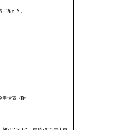
表（附件
6
，
金申请表（附
；
，如
202
4
-202
申请
/
汇总表中申