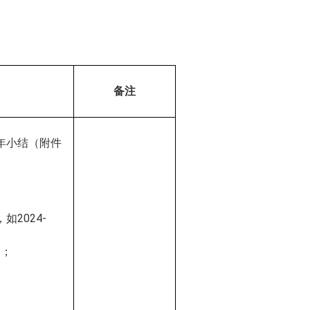
备注
年小结（附件
，如
202
4
-
）；