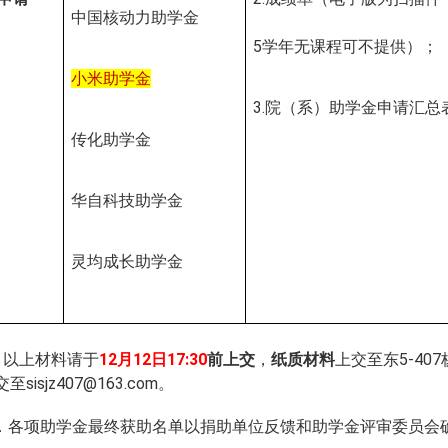
中国核动力助学金
5
学年无课程可不提供）；
小米助学金
3.
院（系）助学金申请汇总
传化助学金
华自科技助学金
灵均成长助学金
．以上材料请于
12
月
1
2
日
17:30
前上交
，
纸质材料
上交至
东
5-4
交至
sisjz407@163.com
。
．各项助学金最终获助名单以捐助单位反馈和助学金评审委员会