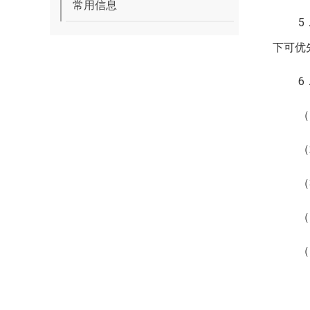
常用信息
5
下可优
6
（
（
（
（
（