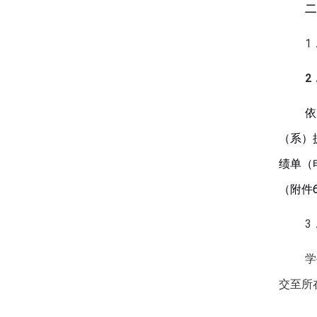
二
1
2
依
（系）
绩单（
（附件
3
学
交至所