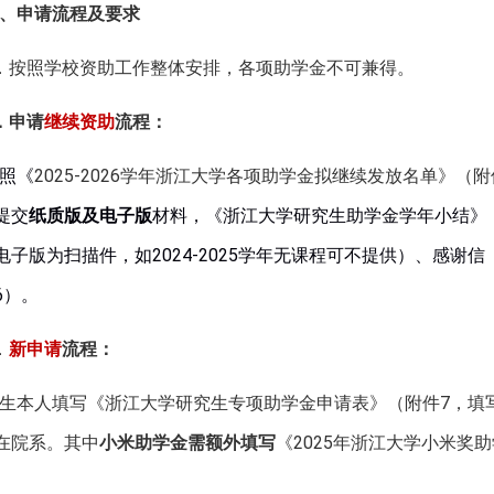
、申请流程及要求
．按照学校资助工作整体安排，各项助学金不可兼得。
．申请
继续资助
流程：
照《
2025-2026
学年浙江大学各项助学金拟继续发放名单
》（附
提交
纸质版及电子版
材料，《浙江大学研究生助学金学年小结》
电子版为扫描件，如
202
4
-202
5
学年无课程可不提供）
、
感谢信
6）。
．
新申请
流程：
生本人填写《浙江大学研究生专项助学金申请表》（附件
7
，填
在院系。
其中
小米助学金需额外填写
《
2025
年浙江大学小米奖助