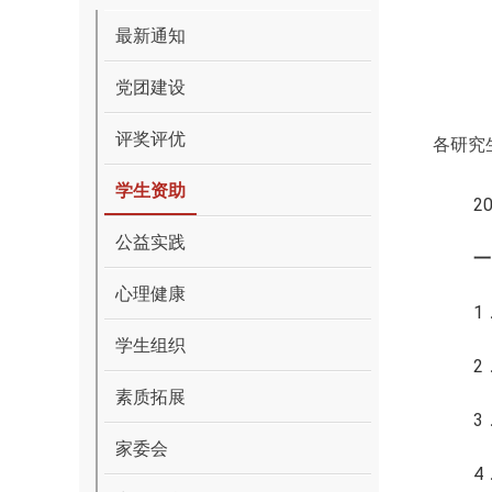
最新通知
党团建设
评奖评优
各研究
学生资助
2
公益实践
一
心理健康
1
学生组织
2
素质拓展
3
家委会
4