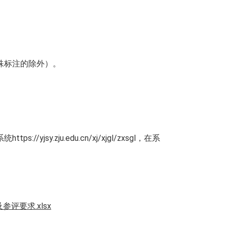
殊标注的除外）
。
系统
https://yjsy.zju.edu.cn/xj/xjgl/zxsgl
，在系
评要求.xlsx