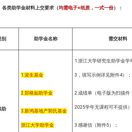
．
各类助学金材料上交要求（
均需电子
+
纸质，一式一份
）：
类别
助学金名称
需交材料
1.
浙江大学研究生助学金学
1.
浚生基金
3
，填写示例详见附件
4
）；
2.
郑格如助学金
2.
成绩单（电子版为扫描件
202
5
学年无课程可不提供
续助
3.
新鸿基地产郭氏基金
浙江大学助学金
3.
感谢信（附件
5
）
；