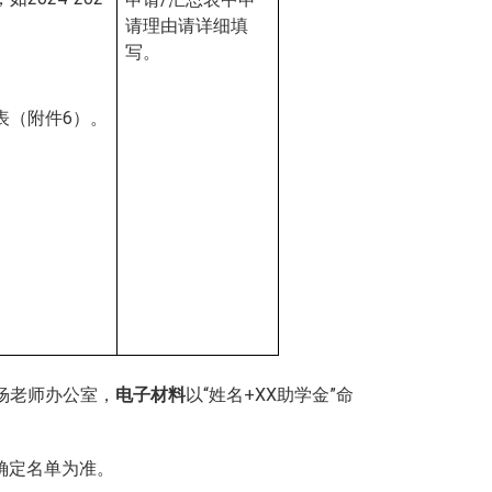
请理由请详细填
写。
表（附件
6
）
。
07杨老师办公室
，
电子材料
以
“
姓名
+XX
助学金
”命
确定名单为准。