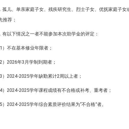
．孤儿、单亲家庭子女、残疾研究生、烈士子女、优抚家庭子女
先推荐；
．有以下情况之一者不能参加本次助学金的评定：
1
）
不在基本修业年限
者；
2
）
202
6
年
3
月学制到期者；
3
）
202
4
-202
5
学年缺勤累计
2
周以上者；
4
）
202
4
-202
5
学年课程成绩有不合格或补考、重考者；
5
）
202
4
-202
5
学年综合素质评价结果为
“不合格”者。