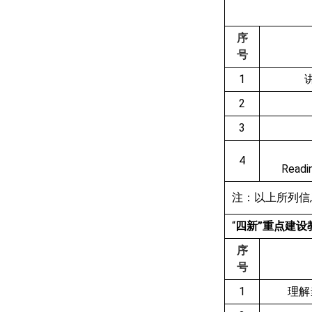
序
号
1
2
3
4
Readin
注：以上所列信
“
四新”重点建设
序
号
1
理解