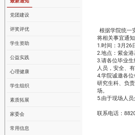
最新通知
党团建设
评奖评优
根据学院统一
将相关事宜通知
学生资助
1.
时间：
3
月
2
6
2.
地点：紫金港
公益实践
3.
请各位毕业生
人员，安全、有
心理健康
4.
学院诚邀各位
研究生科、负责
学生组织
场。
5.
由于现场人员
素质拓展
联系电话：
882
家委会
常用信息