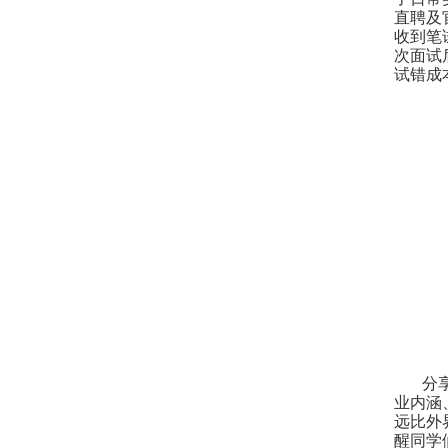
直聘及
收到笔
次面试
试错成
分
业内涵
远比外
醒同学