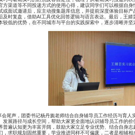
官方渠道等不同投递方式的使用心得，建议同学们可以根据自身
试或面试邀请后，应主动搜集题库信息，并提前深度体验目标产
后及时复盘，借助
AI
工具优化回答逻辑与语言表达。最后，王婧
本较低的优势，在不同城市与平台的实践探索中，逐步清晰并坚
享会尾声，团委书记杨丹旎老师结合自身辅导员工作经历与育人
、发展路径与成长空间，帮助大家更全面地认识辅导员工作的价
界普遍认知更为丰富开阔，鼓励大家立足专业优势、结合自身志
们，求职规划固然重要，学业推进同样不可偏废，二者是相辅相