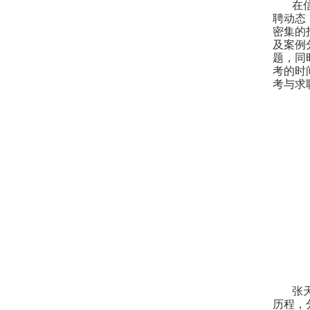
在
聘动态
密集的
及案例
题，同
考的时
考与求
张
历程，