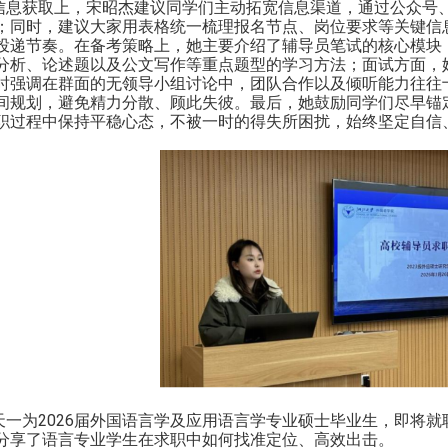
信息获取上，宋昭杰建议同学们主动拓宽信息渠道，通过公众号
；同时，建议大家用表格统一梳理报名节点、岗位要求等关键信
投递节奏。在备考策略上，她主要介绍了辅导员笔试的核心模块
分析、论述题以及公文写作等重点题型的学习方法；面试方面，
时强调在群面的无领导小组讨论中，团队合作以及倾听能力往往
间规划，避免精力分散、顾此失彼。最后，她鼓励同学们尽早锚
职过程中保持平稳心态，不被一时的得失所困扰，
始终
坚定
自信
天一为
2026
届外国语言学及应用语言学专业硕士毕业生，即将就
分享了语言专业学生在求职中如何找准定位、高效出击。