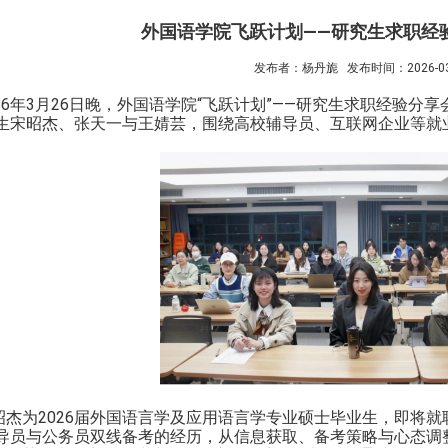
外国语学院飞跃计划——研究生求职经
发布者：杨丹旎
发布时间：2026-03
26
年
3
月
26
日晚，外国语学院“飞跃计划”——研究生求职经验分
生宋昭杰、张天一与王婧芸，围绕高校辅导员、互联网企业等就
昭杰为
2026
届外国语言学及应用语言学专业硕士毕业生，即将就
导员
与
公务员
双线
备考
的经历，从信息获取、备考策略与心态调