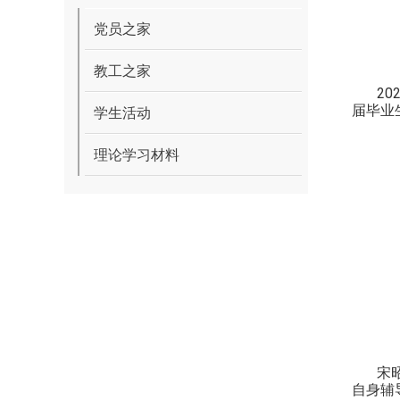
党员之家
教工之家
20
届毕业
学生活动
理论学习材料
宋
自身
辅