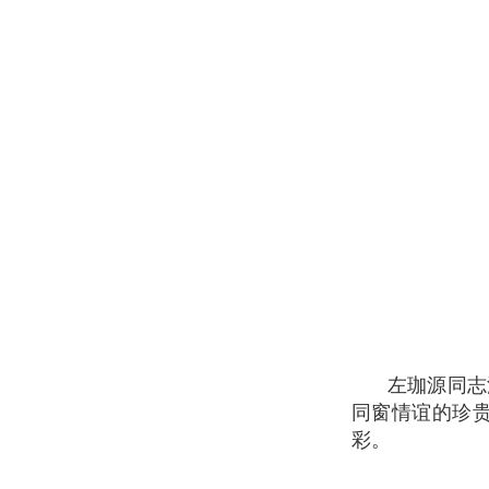
左珈源同志深
同窗情谊的珍
彩。