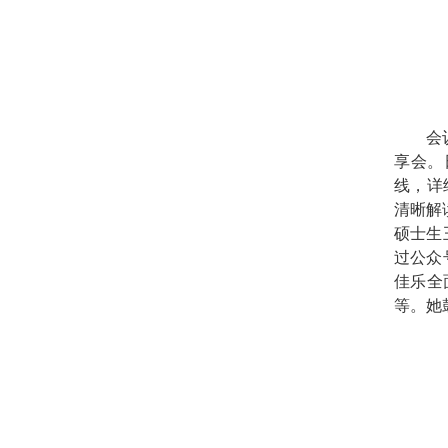
会
享会。
线，详
清晰解
硕士生
过公众
佳乐全
等。她