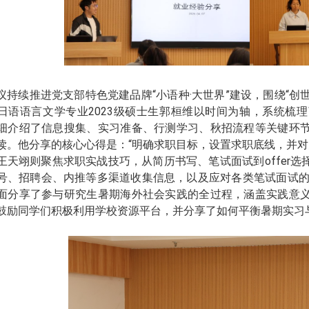
议持续推进党支部特色党建品牌“小语种
·
大世界”建设，围绕“创
日语语言文学专业
2023
级硕士生郭桓维以时间为轴，系统梳理
细介绍了信息搜集、实习准备、行测学习、秋招流程等关键环
读。他分享的核心心得是：“明确求职目标，设置求职底线，并对
王天翊则聚焦求职实战技巧，从简历书写、笔试面试到
offer
选
号、招聘会、内推等多渠道收集信息，以及应对各类笔试面试
面分享了参与研究生暑期海外社会实践的全过程，涵盖实践意
鼓励同学们积极利用学校资源平台，并分享了如何平衡暑期实习