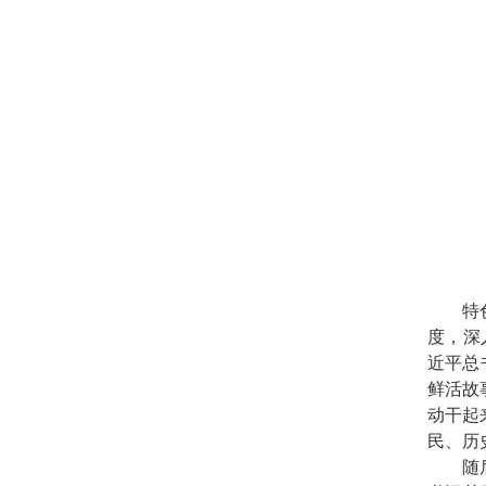
特
度，深
近平总
鲜活故
动干起
民、历
随