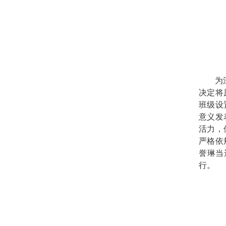
为
决定将
班级设
意义发
活力，
严格依
誉琳当
行。