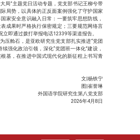
大局”主题党日活动专题，党支部书记王柳兮带
国际局势，以具体的正反面案例强化了守护国家
将国家安全意识融入日常：一要筑牢思想防线，
发表成果时严格执行保密规定；三要规范网络言
况立即通过拨打举报电话
12339
等渠道报告。
为压舱石，是亚欧研究生党支部扎实推进“党团
续强化政治引领，深化“党团班一体化”建设，
实根基，在推进中国式现代化的新征程上书写青
文
|
杨铁宁
图
|
崔誉琳
外国语学院研究生第八党支部
2026
年
4
月
8
日