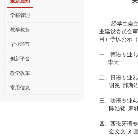
关
最新通知
学籍管理
经学生自
教学教务
业建设委员会审
目）予以公示（
毕业环节
一、德语专业
1
创新平台
李天一
教学改革
二、日语专业
2
谢冕
邢斯
常用信息
三、法语专业
4
陈浩铭
麻
四、西班牙语专
金文文
刘