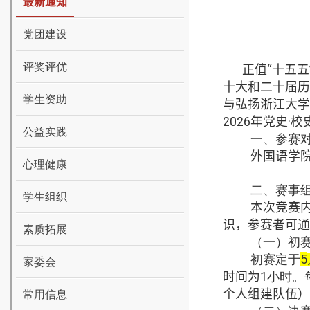
最新通知
党团建设
评奖评优
正值
“十五
十大和二十届历
学生资助
与弘扬浙江大学
202
6
年党史
·
校
公益实践
一、参赛
外国语学
心理健康
二、赛事
学生组织
本次竞赛
识，参赛者可通
素质拓展
（一）初
初赛定于
5
家委会
时间为
1
小时。
个人
组建队伍）
常用信息