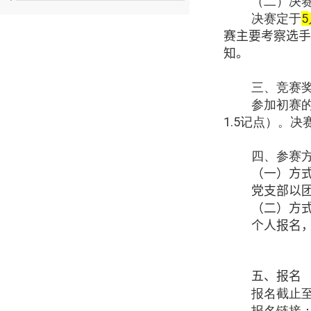
（二）决
决赛定于
5
赛主要考察选手
知。
三、竞赛
参加初赛
1.5
记点）。决
四、参赛
（一）
方
党支部以
（二）
方
个人报名
五、报名
报名截止
报名链接