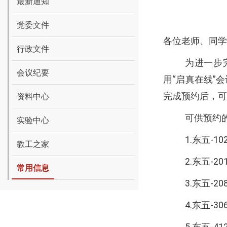
最新通知
党委文件
各位老师、同学
行政文件
为进一步
会议纪要
用“启真在线”
完成预约后，可
资料中心
可供预约
实验中心
1.
东五
-10
教工之家
2.
东五
-20
常用信息
3.
东五
-20
4.
东五
-30
5.
东五
-41