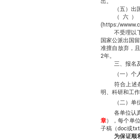
出。
（五）
出
（六）
(https:/wwww.c
不受理以
国家公派出国留
准擅自放弃，
2
年。
三、报名
（一）个
符合上述
明、科研和工作
（二）单
各单位认
章
），每个单
子稿（
doc
或
txt
为保证顺