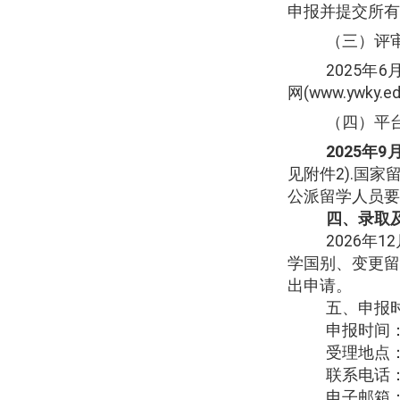
申报并提交所有
（三）评
2025
年
6
网
(www.ywky.ed
（四）平
2025
年
9
见附件
2).
国家
公派留学人员要
四、录取
2026
年
12
学国别、变更
出申请。
五、申报
申报时间
受理地点
联系电话
电子邮箱