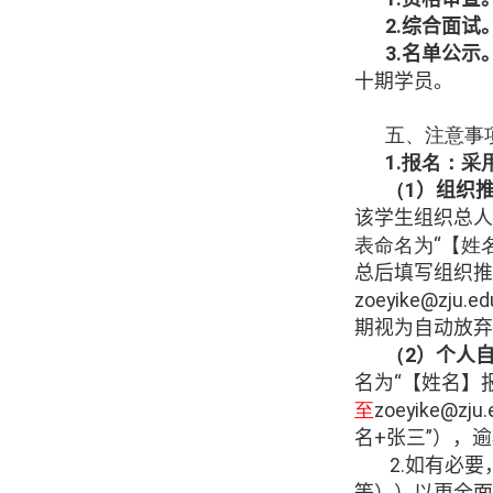
2.
综合面试
3.
名单公示
十期学员。
五、注意事
1.
报名：采
（
1
）组织
该学生组织总人
表命名为“【姓
总
后填写
组织推
zoeyike@zju.ed
期视为自动放弃
（
2
）个人
名为“【姓名】
至
zoeyike@zju.
名
+
张三”），
2.
如有必要
等））以更全面