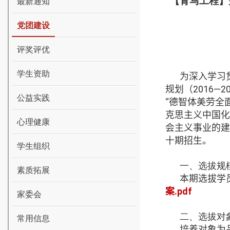
【青马工程】
最新通知
党团建设
评奖评优
学生资助
为深入学习
规划（
2016—2
公益实践
“德智体美劳全
克思主义中国化
心理健康
会主义事业的建
十期招生。
学生组织
一、选拔规
素质拓展
本期选拔学
案.pdf
家委会
二、选拔对
常用信息
培养对象为