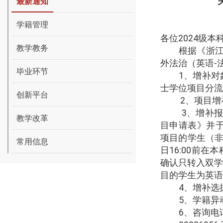
最新通知
学籍管理
各位
2024
级本
教学教务
根据《浙
外法治（英语
-
毕业环节
1
、增补对
士学位项目分流
创新平台
2
、项目增
3
、增补
教学改革
目申请表》并
项目的学生（
常用信息
日
16:00
前在本
确认只转入双
目的学生为英语
4
、增补选
5
、学籍异
6
、咨询电