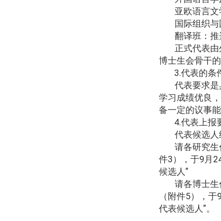
亚欧语言文
国际组织与
翻译班：推
正式代表由
博士生会骨干的
3.
代表的条
代表要求是
学习成绩优良，
备一定的议事能
4.
代表上报
代表候选人
请各研究生
件
3
），于
9
月
2
候选人
”
请各博士生
（附件
5
），于
代表候选人”。