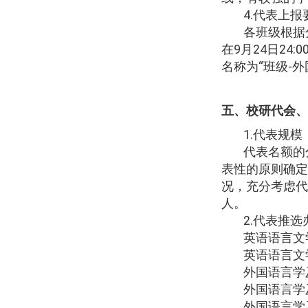
4.
代表上报
各班级根据
在
9
月
24
日
24:0
名称为
“
班级
-
外
五、校研代会、
1.
代表规模
代表名额的
表性的原则确定
况，充分考虑代
人。
2.
代表推选
英语语言文
英语语言文
外国语言学
外国语言学
外国语言学