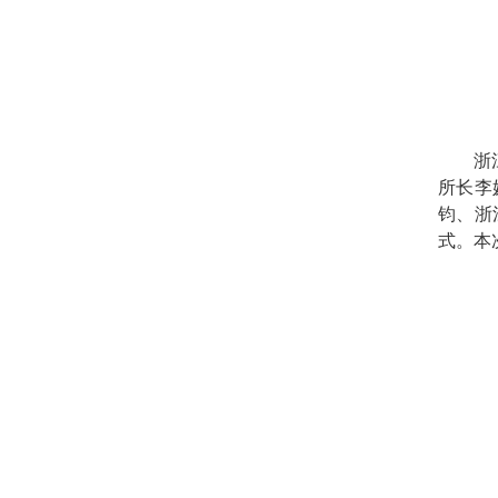
浙
所长李
钧、浙
式。本