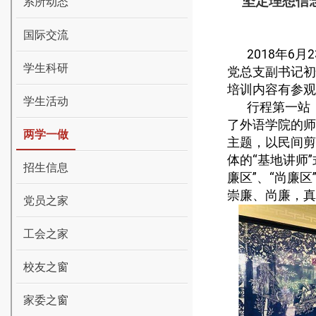
“坚定理想信
系所动态
国际交流
2018
年
6
月
2
学生科研
党总支副书记初
培训内容有参观
学生活动
行程第一站
了外语学院的师
两学一做
主题，以民间剪
体的“基地讲师
招生信息
廉区”、“尚廉
崇廉、尚廉，真
党员之家
工会之家
校友之窗
家委之窗