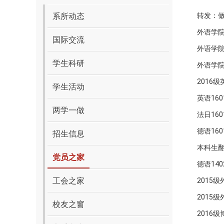
系所动态
转发：
外语学
国际交流
外语学
学生科研
外语学院
2016
学生活动
英语16
两学一做
法日16
德语16
招生信息
本科生翻
党员之家
德语14
工会之家
2015
2015
校友之窗
2016