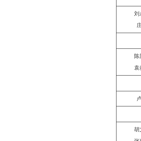
刘
陈
袁
胡