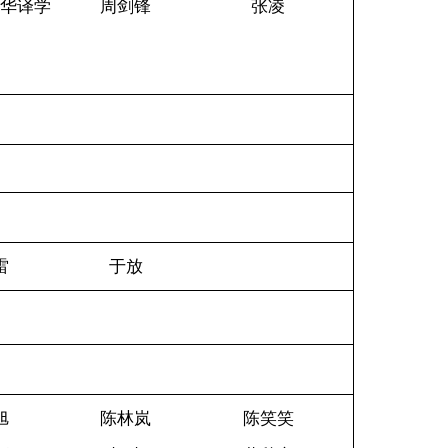
中华译学
周剑锋
张凌
）
雷
于放
旭
陈林岚
陈笑笑