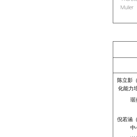
Mulle
陈立影
化能力培
琚
倪若涵
中