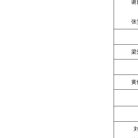
谢
张
梁
黄