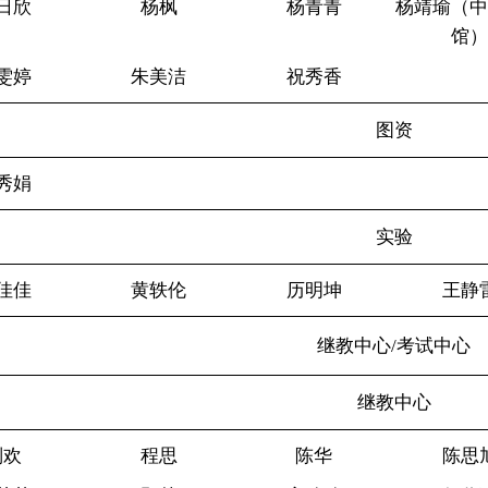
日欣
杨枫
杨青青
杨靖瑜（
馆
雯婷
朱美洁
祝秀香
图资
秀娟
实验
佳佳
黄轶伦
历明坤
王静
继教中心
考试中心
/
继教中心
刘欢
程思
陈华
陈思