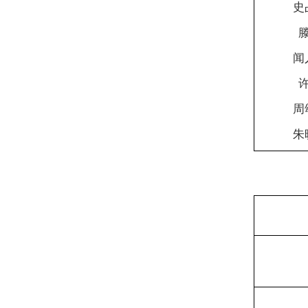
史
闻
周
朱