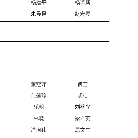
沁
杨建平
杨革新
晔
朱晨晨
赵宏琴
磊
董燕萍
傅莹
睿
何莲珍
胡洁
明
乐明
刘益光
莎
林晓
梁君英
鸿
潘珣祎
屈文生