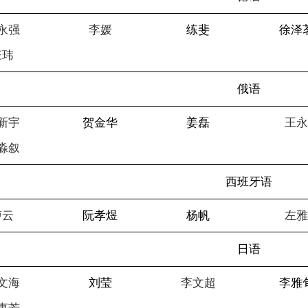
永强
李媛
练斐
徐泽
庄玮
俄语
新宇
贺金华
姜磊
王
淼叙
西班牙语
卢云
阮孝煜
杨帆
左
日语
文海
刘莹
李文超
李雅