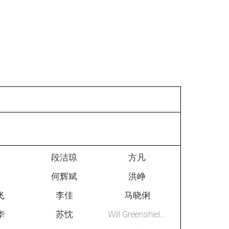
光
段洁琼
方凡
琼
何辉斌
洪峥
飞
李佳
马晓俐
华
苏忱
Will Greenshiel...