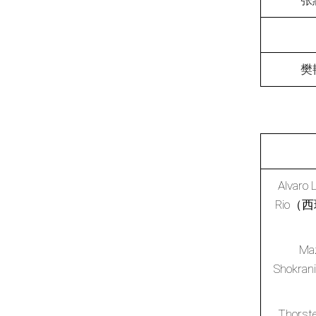
张
樊
Alvaro 
Rio（
Maz
Shokr
Thorste