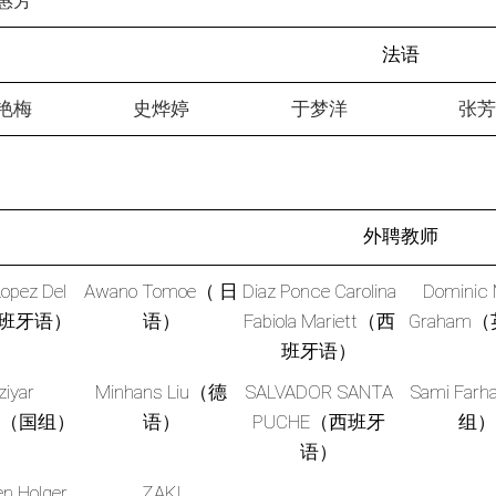
惠芳
法语
艳梅
史烨婷
于梦洋
张
外聘教师
Lopez Del
Awano Tomoe（ 日
Diaz Ponce Carolina
Dominic 
西班牙语）
语）
Fabiola Mariett（西
Graham
班牙语）
iyar
Minhans Liu（德
SALVADOR SANTA
Sami Far
ani（国组）
语）
PUCHE（西班牙
组
语）
n Holger
ZAKI