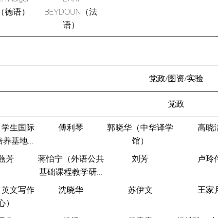
r （德语）
BEYDOUN（法
语）
党政
图资
实验
/
/
党政
（学生国际
傅利琴
郭晓华（中华译学
高晓
养基地...
馆）
燕芳
蒋怡宁（外语公共
刘芳
卢玲
基础课程教学研...
（英文写作
沈晓华
苏伊文
王家
心）