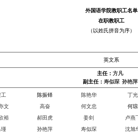
外国语学院教职工名单
在职教职工
（以姓氏拼音为序）
英文系
主任：
方凡
副主任：
寿似琛
孙艳萍
程工
陈振铎
陈艳华
丁
亦文
高奋
何文忠
何
欣裕
郝田虎
姜剑
卢燕
马瑾
孙艳萍
寿似琛
沈旭