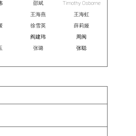
伟
邵斌
Timothy Osborne
敏
王海燕
王海虹
媛
徐雪英
薛莉娅
静
阎建玮
周闽
玉
张璐
张聪