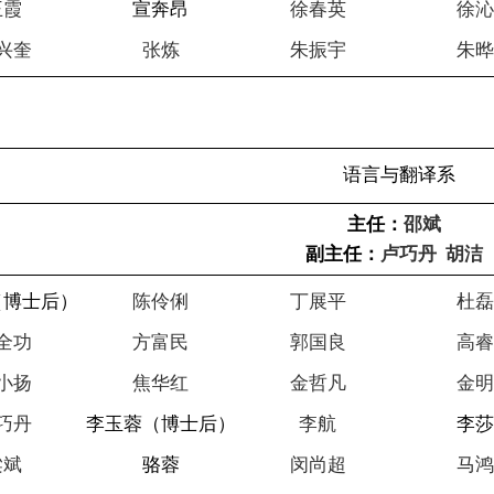
王霞
宣奔昂
徐春英
徐
兴奎
张炼
朱振宇
朱
语言与翻译系
主任：
邵斌
副主任：
卢巧丹
胡洁
（博士后）
陈伶俐
丁展平
杜
全功
方富民
郭国良
高
小扬
焦华红
金哲凡
金
巧丹
李玉蓉（博士后）
李航
李
梁斌
骆蓉
闵尚超
马