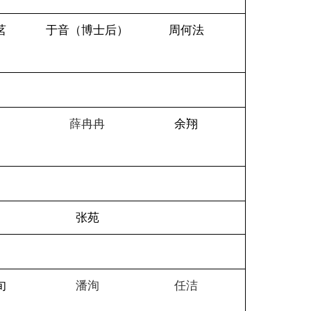
茗
于音（博士后）
周何法
永
薛冉冉
余翔
雅
张苑
旬
潘洵
任洁