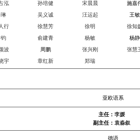
占泓
孙培健
宋晨晨
施嘉
滕琳
吴义诚
汪运起
王
人行
徐慧芳
徐明
徐知
许钧
俞建青
杨敏
杨
颂波
周鹏
张兴刚
张慧
晓宇
章红新
郑瑞
亚欧语系
主任：
李媛
副主任：
袁淼叙
德语