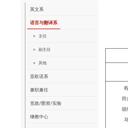
英文系
语言与翻译系
主任
副主任
其他
亚欧语系
兼职兼任
符
党政/图资/实验
胡
继教中心