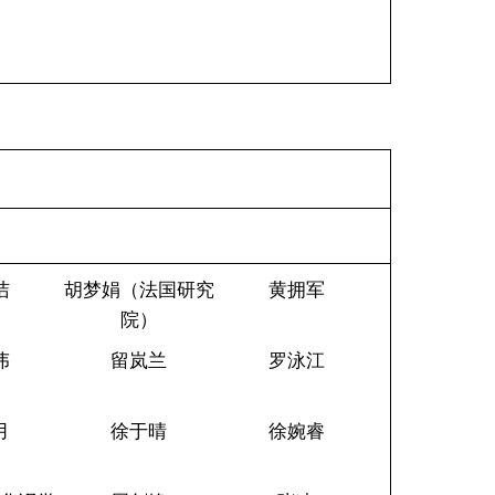
洁
胡梦娟（法国研究
黄拥军
院）
伟
留岚兰
罗泳江
月
徐于晴
徐婉睿