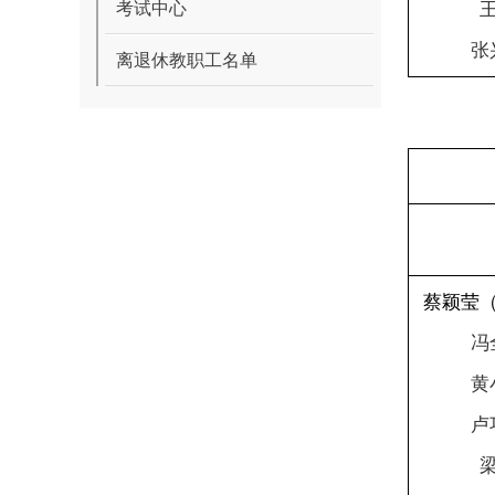
考试中心
张
离退休教职工名单
蔡颖莹
冯
黄
卢